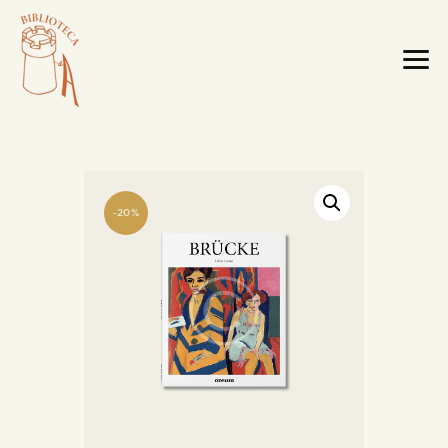
-20%
HOME PAGE
LA BIBLIOTECA
TESTI RARI
MOBILI E OGGETTI
MAPPE E CABREI
IL TERRITORIO
CATALOGO