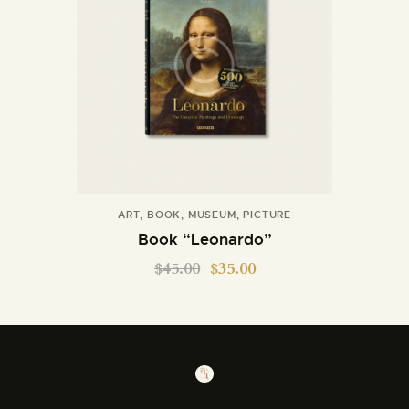
ART
,
BOOK
,
MUSEUM
,
PICTURE
Book “Leonardo”
$
45.00
$
35.00