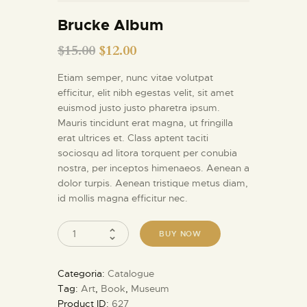
INFORMAZIONI UTILI
Brucke Album
NOTIZIE ED EVENTI
$
15.00
$
12.00
CONTATTI
Etiam semper, nunc vitae volutpat
efficitur, elit nibh egestas velit, sit amet
euismod justo justo pharetra ipsum.
Mauris tincidunt erat magna, ut fringilla
erat ultrices et. Class aptent taciti
sociosqu ad litora torquent per conubia
nostra, per inceptos himenaeos. Aenean a
dolor turpis. Aenean tristique metus diam,
id mollis magna efficitur nec.
BUY NOW
Categoria:
Catalogue
Tag:
Art
,
Book
,
Museum
Product ID:
627