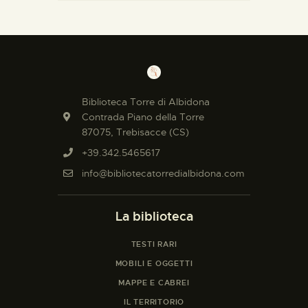
Biblioteca Torre di Albidona
Contrada Piano della Torre
87075, Trebisacce (CS)
+39.342.5465617
info@bibliotecatorredialbidona.com
La biblioteca
TESTI RARI
MOBILI E OGGETTI
MAPPE E CABREI
IL TERRITORIO