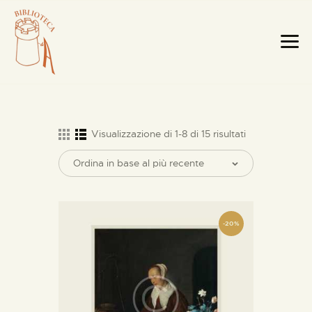
Visualizzazione di 1-8 di 15 risultati
HOME PAGE
LA BIBLIOTECA
TESTI RARI
-20%
MOBILI E OGGETTI
MAPPE E CABREI
IL TERRITORIO
CATALOGO