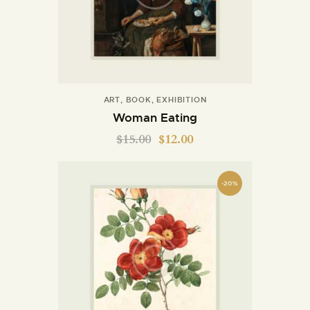
INFORMAZIONI UTILI
NOTIZIE ED EVENTI
CONTATTI
ART
,
BOOK
,
EXHIBITION
Woman Eating
$
15.00
$
12.00
-20%