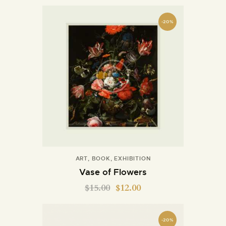
-20%
ART
,
BOOK
,
EXHIBITION
Vase of Flowers
$
15.00
$
12.00
-20%