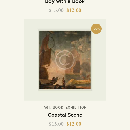
Boy with a Book
$
15.00
$
12.00
-20%
ART
,
BOOK
,
EXHIBITION
Coastal Scene
$
15.00
$
12.00