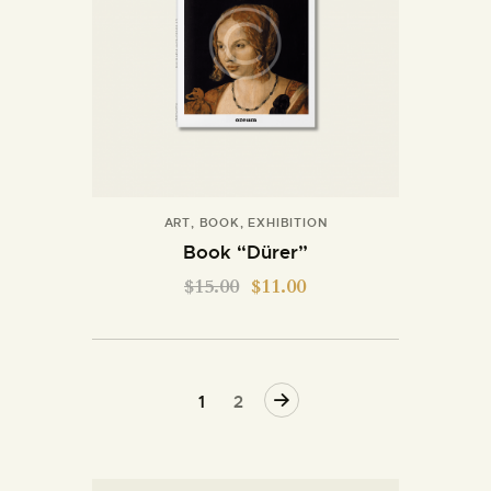
ART
,
BOOK
,
EXHIBITION
Book “Dürer”
$
15.00
$
11.00
→
1
2