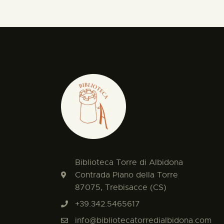
Biblioteca Torre di Albidona
Contrada Piano della Torre
87075, Trebisacce (CS)
+39.342.5465617
info@bibliotecatorredialbidona.com