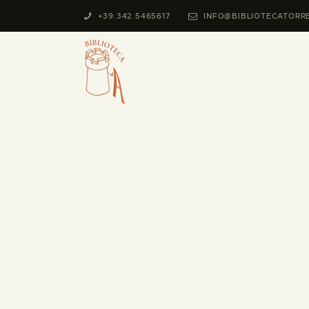
+39.342.5465617
INFO@BIBLIOTECATORR