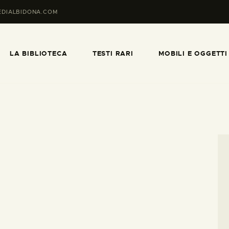
HOME PAGE
EDIALBIDONA.COM
LA BIBLIOTECA
LA BIBLIOTECA
TESTI RARI
MOBILI E OGGETTI
TESTI RARI
MOBILI E OGGETTI
MAPPE E CABREI
IL TERRITORIO
CATALOGO
INFORMAZIONI UTILI