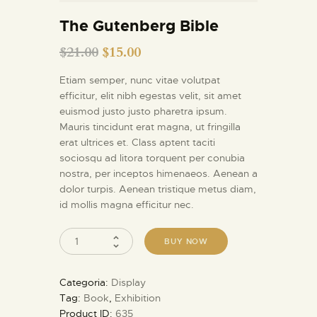
INFORMAZIONI UTILI
The Gutenberg Bible
NOTIZIE ED EVENTI
$
21.00
$
15.00
CONTATTI
Etiam semper, nunc vitae volutpat
efficitur, elit nibh egestas velit, sit amet
euismod justo justo pharetra ipsum.
Mauris tincidunt erat magna, ut fringilla
erat ultrices et. Class aptent taciti
sociosqu ad litora torquent per conubia
nostra, per inceptos himenaeos. Aenean a
dolor turpis. Aenean tristique metus diam,
id mollis magna efficitur nec.
BUY NOW
Categoria:
Display
Tag:
Book
,
Exhibition
Product ID:
635