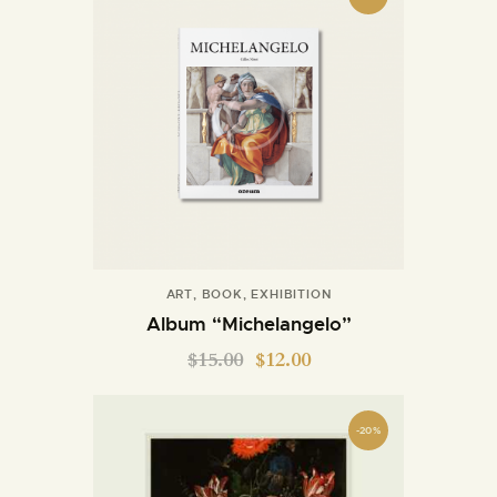
ART
,
BOOK
,
EXHIBITION
Album “Michelangelo”
$
15.00
$
12.00
-20%