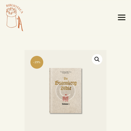
-29%
HOME PAGE
LA BIBLIOTECA
TESTI RARI
MOBILI E OGGETTI
MAPPE E CABREI
IL TERRITORIO
CATALOGO