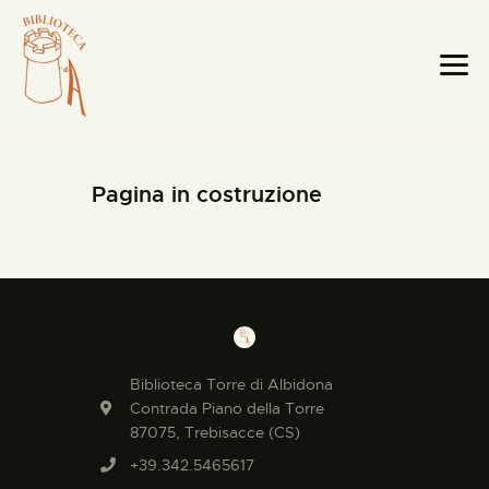
Pagina in costruzione
HOME PAGE
LA BIBLIOTECA
TESTI RARI
MOBILI E OGGETTI
Biblioteca Torre di Albidona
MAPPE E CABREI
Contrada Piano della Torre
87075, Trebisacce (CS)
IL TERRITORIO
+39.342.5465617
CATALOGO