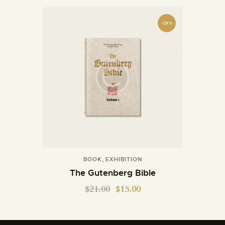
-29%
BOOK
,
EXHIBITION
The Gutenberg Bible
$
21.00
$
15.00