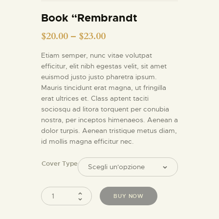
INFORMAZIONI UTILI
Book “Rembrandt
NOTIZIE ED EVENTI
$
20.00
–
$
23.00
CONTATTI
Etiam semper, nunc vitae volutpat
efficitur, elit nibh egestas velit, sit amet
euismod justo justo pharetra ipsum.
Mauris tincidunt erat magna, ut fringilla
erat ultrices et. Class aptent taciti
sociosqu ad litora torquent per conubia
nostra, per inceptos himenaeos. Aenean a
dolor turpis. Aenean tristique metus diam,
id mollis magna efficitur nec.
Cover Type
BUY NOW