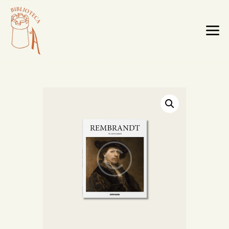
HOME PAGE
LA BIBLIOTECA
TESTI RARI
MOBILI E OGGETTI
MAPPE E CABREI
IL TERRITORIO
CATALOGO