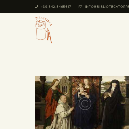
+39.342.5465617
INFO@BIBLIOTECATORR