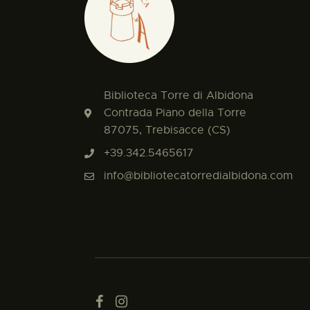
Biblioteca Torre di Albidona
Contrada Piano della Torre
87075, Trebisacce (CS)
+39.342.5465617
info@bibliotecatorredialbidona.com