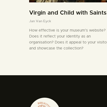
Virgin and Child with Saints
Jan Van Eyck
How effective is your museum’s website?
Does it reflect your identity as an
organisation? Does it appeal to your visito
and showcase the collection?