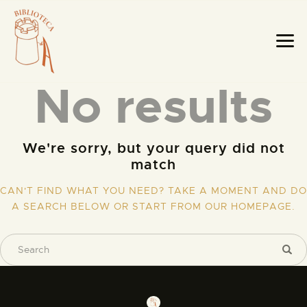
No results
We're sorry, but your query did not
match
HOME PAGE
LA BIBLIOTECA
CAN'T FIND WHAT YOU NEED? TAKE A MOMENT AND DO
A SEARCH BELOW OR START FROM
OUR HOMEPAGE
.
TESTI RARI
MOBILI E OGGETTI
MAPPE E CABREI
IL TERRITORIO
CATALOGO