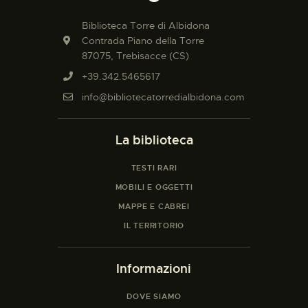
INFORMAZIONI UTILI
Biblioteca Torre di Albidona
NOTIZIE ED EVENTI
Contrada Piano della Torre
CONTATTI
87075, Trebisacce (CS)
+39.342.5465617
info@bibliotecatorredialbidona.com
La biblioteca
TESTI RARI
MOBILI E OGGETTI
MAPPE E CABREI
IL TERRITORIO
Informazioni
DOVE SIAMO